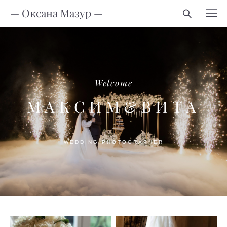
— Оксана Мазур —
Welcome
МАКСИМ&ВИТА
WEDDING PHOTOGRAPHER